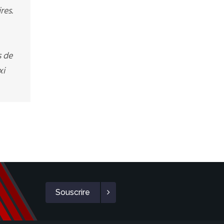
res.
s de
xi
Souscrire