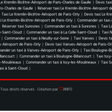
Le Kremlin-Bicêtre-Aéroport de Paris-Charles de Gaulle
|
Devis tax
is-Charles de Gaulle
|
Réserver taxi Le Kremlin-Bicêtre-Aéroport de
|
Taxi Le Kremlin-Bicêtre-Aéroport de Paris-Orly
|
Devis taxi Le Kr
i Le Kremlin-Bicêtre-Aéroport de Paris-Orly
|
Commander un taxi à
|
Réserver taxi Suresnes
|
Commander un taxi à Suresnes
|
Taxi L
le-Saint-Cloud
|
Commander un taxi à La Celle-Saint-Cloud
|
Taxi N
|
Commander un taxi à Neuilly-sur-Seine
|
Taxi Vanves
|
Devis t
s-Aéroport de Paris-Orly
|
Devis taxi Vanves-Aéroport de Paris-Or
nder un taxi à Vanves-Aéroport de Paris-Orly
|
Taxi Boulogne-Bi
llancourt
|
Commander un taxi à Boulogne-Billancourt
|
Taxi Issy
es-Moulineaux
|
Commander un taxi à Issy-les-Moulineaux
|
Taxi S
xi à Saint-Cloud
|
Tous droits réservés . Création par
JINFO