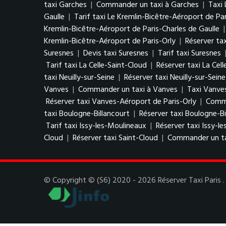
taxi Garches
|
Commander un taxi à Garches
|
Taxi 
Gaulle
|
Tarif taxi Le Kremlin-Bicêtre-Aéroport de Par
Kremlin-Bicêtre-Aéroport de Paris-Charles de Gaulle
Kremlin-Bicêtre-Aéroport de Paris-Orly
|
Réserver tax
Suresnes
|
Devis taxi Suresnes
|
Tarif taxi Suresnes
Tarif taxi La Celle-Saint-Cloud
|
Réserver taxi La Cel
taxi Neuilly-sur-Seine
|
Réserver taxi Neuilly-sur-Seine
Vanves
|
Commander un taxi à Vanves
|
Taxi Vanve
Réserver taxi Vanves-Aéroport de Paris-Orly
|
Comma
taxi Boulogne-Billancourt
|
Réserver taxi Boulogne-Bi
Tarif taxi Issy-les-Moulineaux
|
Réserver taxi Issy-l
Cloud
|
Réserver taxi Saint-Cloud
|
Commander un ta
© Copyright © (S6) 2020 - 2026 Réserver Taxi Paris . 