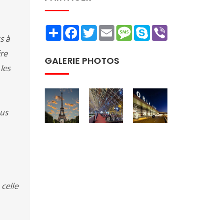
Share
Facebook
Twitter
Email
Message
Skype
Viber
s à
ire
GALERIE PHOTOS
les
ous
 celle