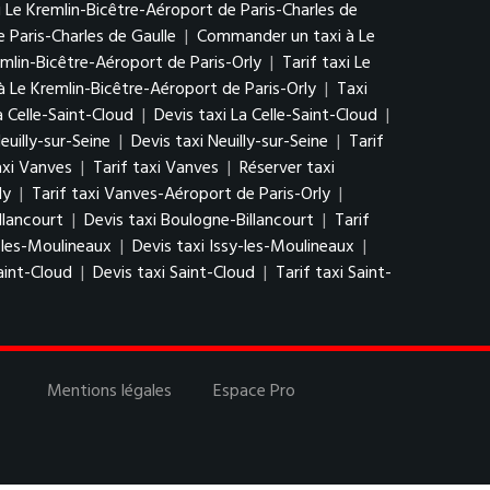
i Le Kremlin-Bicêtre-Aéroport de Paris-Charles de
 Paris-Charles de Gaulle
|
Commander un taxi à Le
emlin-Bicêtre-Aéroport de Paris-Orly
|
Tarif taxi Le
 Le Kremlin-Bicêtre-Aéroport de Paris-Orly
|
Taxi
a Celle-Saint-Cloud
|
Devis taxi La Celle-Saint-Cloud
|
euilly-sur-Seine
|
Devis taxi Neuilly-sur-Seine
|
Tarif
axi Vanves
|
Tarif taxi Vanves
|
Réserver taxi
ly
|
Tarif taxi Vanves-Aéroport de Paris-Orly
|
llancourt
|
Devis taxi Boulogne-Billancourt
|
Tarif
-les-Moulineaux
|
Devis taxi Issy-les-Moulineaux
|
aint-Cloud
|
Devis taxi Saint-Cloud
|
Tarif taxi Saint-
Mentions légales
Espace Pro