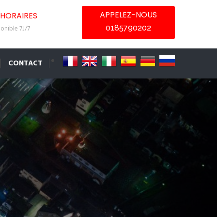
APPELEZ-NOUS
HORAIRES
0185790202
onible 7J/7
CONTACT