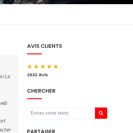
AVIS CLIENTS
★
★
★
★
★
2632 Avis
xi La
CHERCHER
eweb
ort
acter
PARTAGER