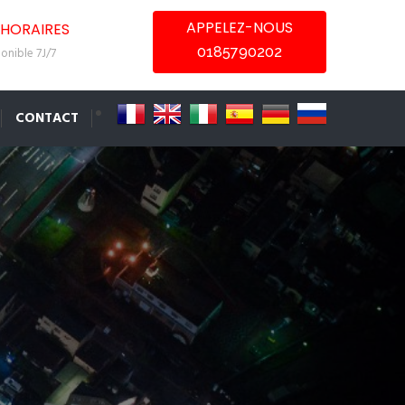
APPELEZ-NOUS
HORAIRES
0185790202
onible 7J/7
CONTACT