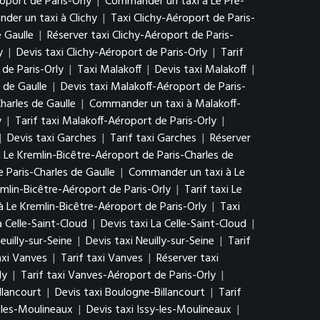
oport de Paris-Orly
|
Commander un taxi à Le Pré-
er un taxi à Clichy
|
Taxi Clichy-Aéroport de Paris-
e Gaulle
|
Réserver taxi Clichy-Aéroport de Paris-
y
|
Devis taxi Clichy-Aéroport de Paris-Orly
|
Tarif
de Paris-Orly
|
Taxi Malakoff
|
Devis taxi Malakoff
|
 de Gaulle
|
Devis taxi Malakoff-Aéroport de Paris-
harles de Gaulle
|
Commander un taxi à Malakoff-
y
|
Tarif taxi Malakoff-Aéroport de Paris-Orly
|
|
Devis taxi Garches
|
Tarif taxi Garches
|
Réserver
i Le Kremlin-Bicêtre-Aéroport de Paris-Charles de
 Paris-Charles de Gaulle
|
Commander un taxi à Le
emlin-Bicêtre-Aéroport de Paris-Orly
|
Tarif taxi Le
 Le Kremlin-Bicêtre-Aéroport de Paris-Orly
|
Taxi
a Celle-Saint-Cloud
|
Devis taxi La Celle-Saint-Cloud
|
euilly-sur-Seine
|
Devis taxi Neuilly-sur-Seine
|
Tarif
axi Vanves
|
Tarif taxi Vanves
|
Réserver taxi
ly
|
Tarif taxi Vanves-Aéroport de Paris-Orly
|
llancourt
|
Devis taxi Boulogne-Billancourt
|
Tarif
-les-Moulineaux
|
Devis taxi Issy-les-Moulineaux
|