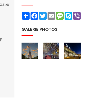
lakoff
Share
Facebook
Twitter
Email
Message
Skype
Viber
GALERIE PHOTOS
f