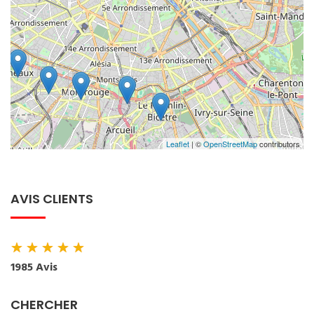
Leaflet
| ©
OpenStreetMap
contributors
AVIS CLIENTS
★
★
★
★
★
1985 Avis
CHERCHER